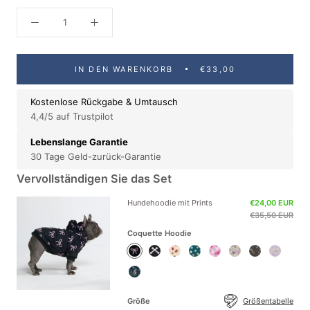
IN DEN WARENKORB
€33,00
Kostenlose Rückgabe & Umtausch
4,4/5 auf Trustpilot
Lebenslange Garantie
30 Tage Geld-zurück-Garantie
Vervollständigen Sie das Set
Hundehoodie mit Prints
€24,00 EUR
€35,50 EUR
Coquette Hoodie
Coquette
Woof
Rodeo
Daisy
Blossom
Vintage
Rock
Purple
Hoodie
Black
Hoodie
Green
Pink
Flower
and
Good
Shark
Hoodie
Hoodie
Hoodie
Light
Roll
Vibes
Camo
Grey
Hoodie
Hoodie
Hoodie
Hoodie
Größe
Größentabelle