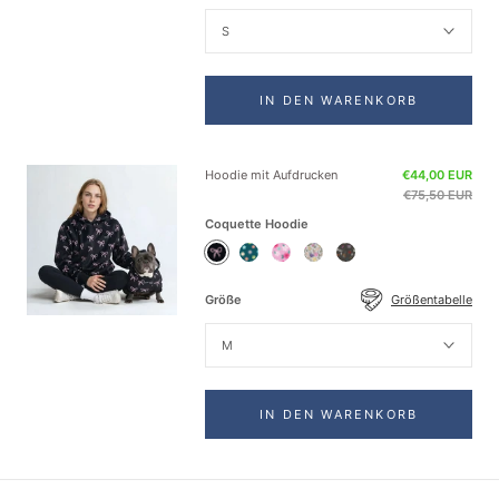
S
IN DEN WARENKORB
Hoodie mit Aufdrucken
€44,00 EUR
€75,50 EUR
Coquette Hoodie
Coquette
Daisy
Blossom
Vintage
Rock
Hoodie
Green
Pink
Flower
and
Hoodie
Hoodie
Light
Roll
Größe
Größentabelle
Grey
Hoodie
Hoodie
M
IN DEN WARENKORB