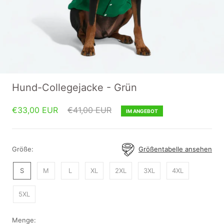
Hund-Collegejacke - Grün
€33,00 EUR
€41,00 EUR
IM ANGEBOT
Größe:
Größentabelle ansehen
S
M
L
XL
2XL
3XL
4XL
5XL
Menge: